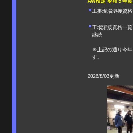
AW検定 令和５年
工事現場溶接資
工場溶接資格一覧
※上記の通り今年
2026/8/03更新