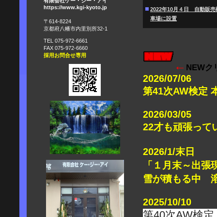
有限会社ケー・ジー・アイ
https://www.kgi-kyoto.jp
2022年10月４日 自動販
車場に設置
〒614-8224
京都府八幡市内里別所32-1
TEL 075-972-6661
FAX 075-972-6660
採用お問合せ専用
←
NEW
2026/07/06
第41次AW検定 
2026/03/05
22才も頑張ってい
2026/1/末日
「１月末～出張
雪が積もる中 
2025/10/10
第
40
次
AW
検定